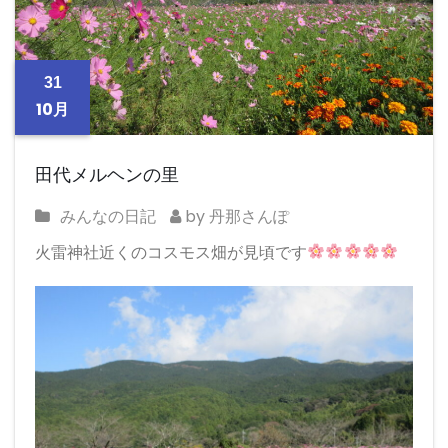
31
10月
田代メルヘンの里
みんなの日記
by 丹那さんぽ
火雷神社近くのコスモス畑が見頃です