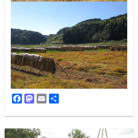
F
M
E
共
a
a
m
有
c
st
ai
e
o
l
b
d