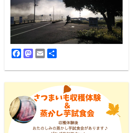
F
M
E
共
a
a
m
有
c
st
ai
e
o
l
b
d
o
o
o
n
k