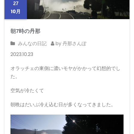
27
10月
朝7時の丹那
みんなの日記
by 丹那さんぽ
2023.10.23
オラッチェの東側に濃いモヤがかかって幻想的でし
た。
空気が冷たくて
朝晩はだいぶ冷え込む日が多くなってきました。