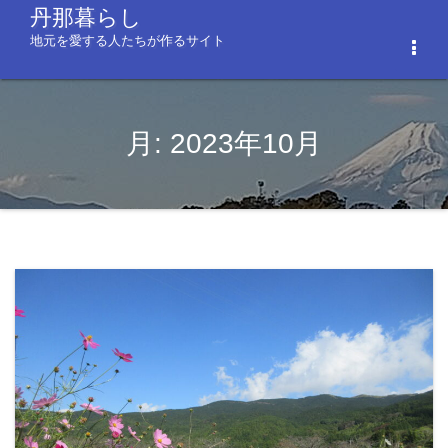
コ
丹那暮らし
ン
地元を愛する人たちが作るサイト
Togg
テ
Navi
ン
ツ
へ
月:
2023年10月
ス
キ
ッ
プ