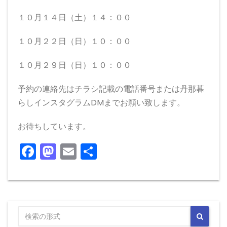
１０月１４日（土）１４：００
１０月２２日（日）１０：００
１０月２９日（日）１０：００
予約の連絡先はチラシ記載の電話番号または丹那暮
らしインスタグラムDMまでお願い致します。
お待ちしています。
F
M
E
共
a
a
m
有
c
st
ai
e
o
l
b
d