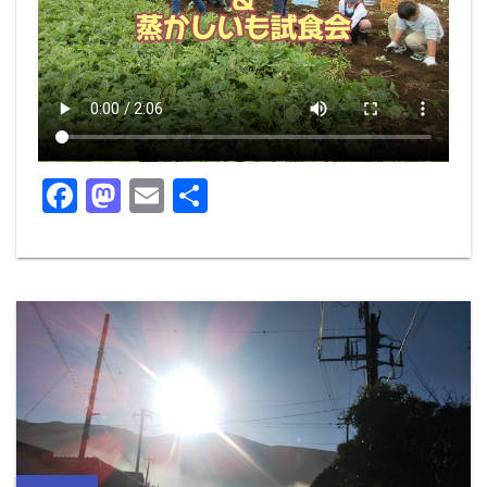
F
M
E
共
a
a
m
有
c
st
ai
e
o
l
b
d
o
o
o
n
k