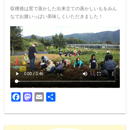
収穫後は窯で蒸かした出来立ての蒸かしいもをみん
なでお腹いっぱい美味しくいただきました！
F
M
E
共
a
a
m
有
c
st
ai
e
o
l