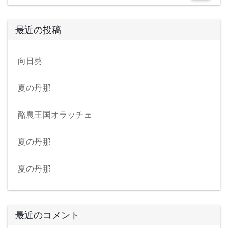
o
o
o
n
最近の投稿
k
向日葵
夏の丹那
酪農王国オラッチェ
夏の丹那
夏の丹那
最近のコメント