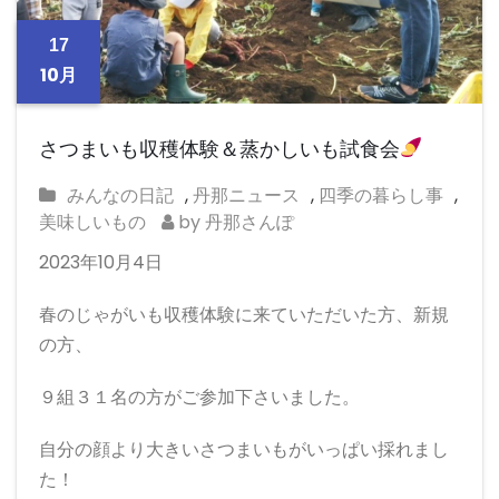
17
10月
さつまいも収穫体験＆蒸かしいも試食会
みんなの日記
,
丹那ニュース
,
四季の暮らし事
,
美味しいもの
by 丹那さんぽ
2023年10月4日
春のじゃがいも収穫体験に来ていただいた方、新規
の方、
９組３１名の方がご参加下さいました。
自分の顔より大きいさつまいもがいっぱい採れまし
た！