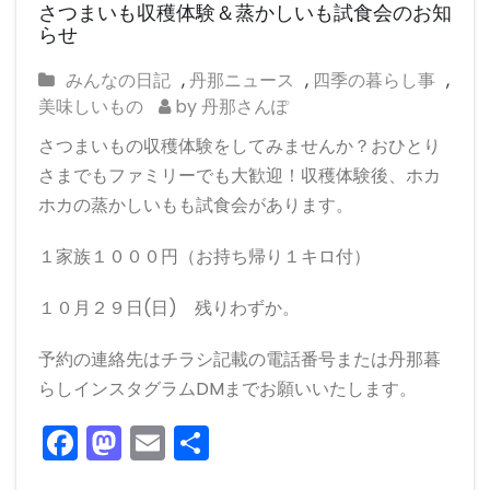
さつまいも収穫体験＆蒸かしいも試食会のお知
らせ
みんなの日記
,
丹那ニュース
,
四季の暮らし事
,
美味しいもの
by 丹那さんぽ
さつまいもの収穫体験をしてみませんか？おひとり
さまでもファミリーでも大歓迎！収穫体験後、ホカ
ホカの蒸かしいもも試食会があります。
１家族１０００円（お持ち帰り１キロ付）
１０月２９日(日) 残りわずか。
予約の連絡先はチラシ記載の電話番号または丹那暮
らしインスタグラムDMまでお願いいたします。
F
M
E
共
a
a
m
有