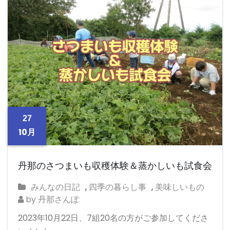
o
o
o
n
k
27
10月
丹那のさつまいも収穫体験＆蒸かしいも試食会
みんなの日記
,
四季の暮らし事
,
美味しいもの
by 丹那さんぽ
2023年10月22日、7組20名の方がご参加してくださ