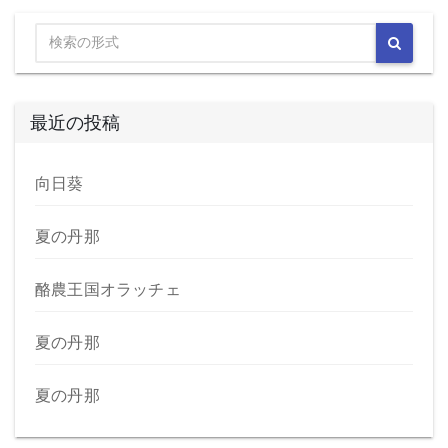
e
o
l
b
d
o
o
o
n
最近の投稿
k
向日葵
夏の丹那
酪農王国オラッチェ
夏の丹那
夏の丹那