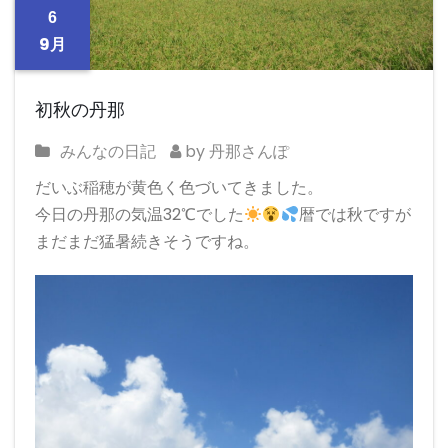
6
9月
初秋の丹那
みんなの日記
by 丹那さんぽ
だいぶ稲穂が黄色く色づいてきました。
今日の丹那の気温32℃でした
暦では秋ですが
まだまだ猛暑続きそうですね。