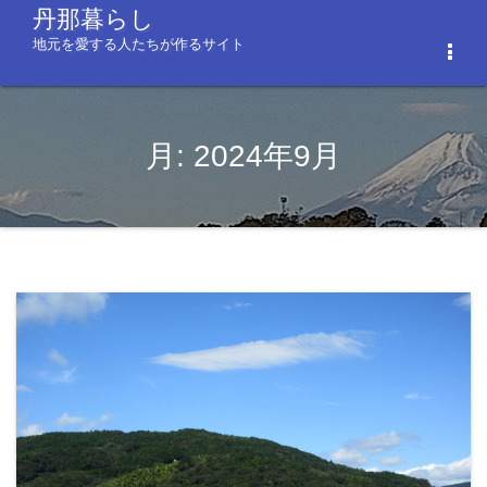
コ
丹那暮らし
ン
地元を愛する人たちが作るサイト
Togg
テ
Navi
ン
ツ
へ
月:
2024年9月
ス
キ
ッ
プ