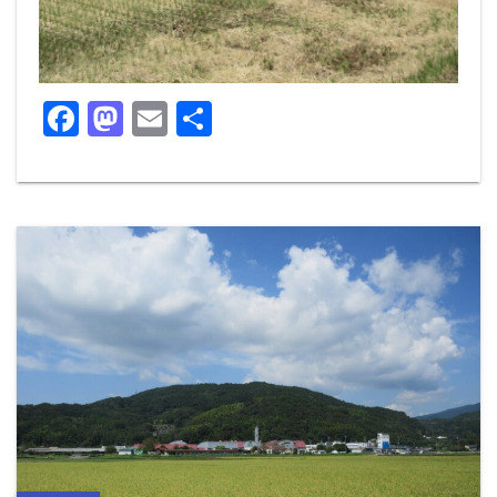
F
M
E
共
a
a
m
有
c
st
ai
e
o
l
b
d
o
o
o
n
k