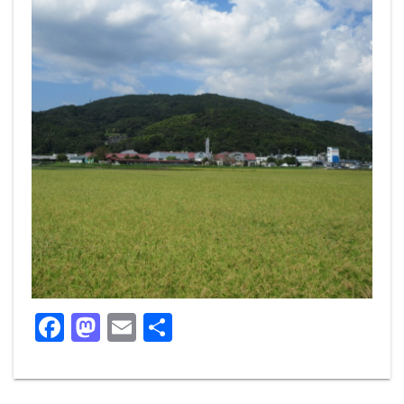
F
M
E
共
a
a
m
有
c
st
ai