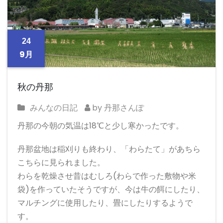
24
9月
秋の丹那
みんなの日記
by 丹那さんぽ
丹那の今朝の気温は18℃と少し寒かったです。
丹那盆地は稲刈りも終わり、「わらたて」があちら
こちらに見られました。
わらを乾燥させ昔はむしろ(わらで作った敷物や米
袋)を作っていたそうですが、今は牛の餌にしたり、
マルチングに使用したり、畳にしたりするようで
す。